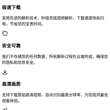
极速下载
采用先进的解析技术，秒级完成视频解析，下载速度快如闪
电，节省您的宝贵时间。
安全可靠
我们不存储您的任何数据，所有解析过程在云端完成，确保您
的隐私和信息安全。
高清画质
支持下载原始高清视频，自动识别最高分辨率，为您提供最佳
观看体验。