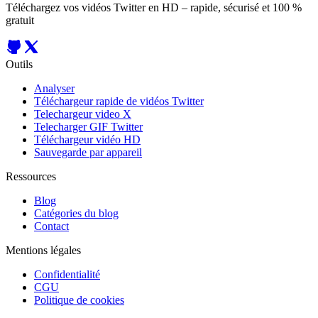
Téléchargez vos vidéos Twitter en HD – rapide, sécurisé et 100 %
gratuit
Outils
Analyser
Téléchargeur rapide de vidéos Twitter
Telechargeur video X
Telecharger GIF Twitter
Téléchargeur vidéo HD
Sauvegarde par appareil
Ressources
Blog
Catégories du blog
Contact
Mentions légales
Confidentialité
CGU
Politique de cookies