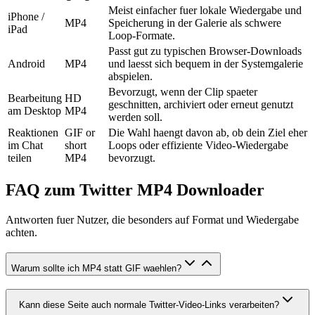
Meist einfacher fuer lokale Wiedergabe und
iPhone /
MP4
Speicherung in der Galerie als schwere
iPad
Loop-Formate.
Passt gut zu typischen Browser-Downloads
Android
MP4
und laesst sich bequem in der Systemgalerie
abspielen.
Bevorzugt, wenn der Clip spaeter
Bearbeitung
HD
geschnitten, archiviert oder erneut genutzt
am Desktop
MP4
werden soll.
Reaktionen
GIF or
Die Wahl haengt davon ab, ob dein Ziel eher
im Chat
short
Loops oder effiziente Video-Wiedergabe
teilen
MP4
bevorzugt.
FAQ zum Twitter MP4 Downloader
Antworten fuer Nutzer, die besonders auf Format und Wiedergabe
achten.
Warum sollte ich MP4 statt GIF waehlen?
Kann diese Seite auch normale Twitter-Video-Links verarbeiten?