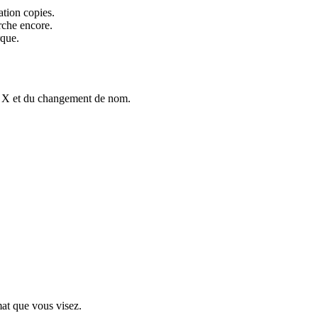
ation copies.
rche encore.
rque.
ns X et du changement de nom.
mat que vous visez.