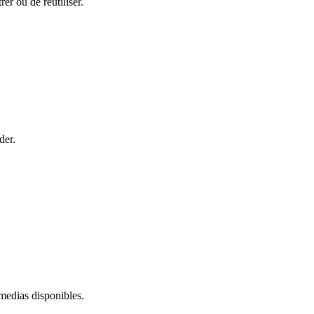
er ou de reutiliser.
der.
 medias disponibles.