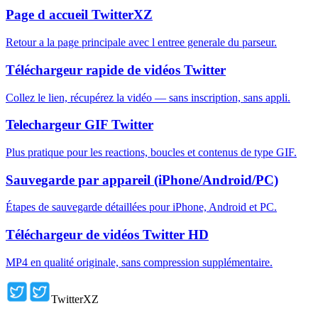
Page d accueil TwitterXZ
Retour a la page principale avec l entree generale du parseur.
Téléchargeur rapide de vidéos Twitter
Collez le lien, récupérez la vidéo — sans inscription, sans appli.
Telechargeur GIF Twitter
Plus pratique pour les reactions, boucles et contenus de type GIF.
Sauvegarde par appareil (iPhone/Android/PC)
Étapes de sauvegarde détaillées pour iPhone, Android et PC.
Téléchargeur de vidéos Twitter HD
MP4 en qualité originale, sans compression supplémentaire.
TwitterXZ